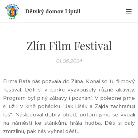
Dětský domov Liptál
Zlín Film Festival
01.06.2024
Firma Baťa nás pozvala do Zlína. Konal se tu filmový
festival. Děti si v parku vyzkoušely různé aktivity.
Program byl plný zábavy i poznání. V poledne jsme
si užili v kině pohádku "Jak Lišák a Zajda zachraňují
les". Následoval dobrý oběd, potom jsme se vydali
na náměstí ke stánkům, hrála hudba. Děti si daly
zmrzlinu, pak nás vyhnal déšť....