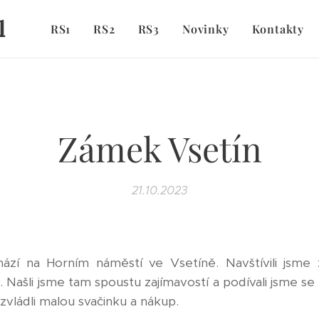
l
RS1
RS2
RS3
Novinky
Kontakty
Zámek Vsetín
21.10.2023
ází na Horním náměstí ve Vsetíně. Navštívili jsme
 Našli jsme tam spoustu zajímavostí a podívali jsme se
zvládli malou svačinku a nákup.