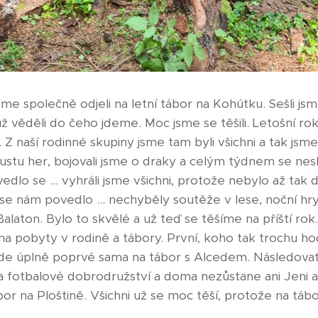
me společně odjeli na letní tábor na Kohútku. Sešli js
ž věděli do čeho jdeme. Moc jsme se těšili. Letošní ro
. Z naší rodinné skupiny jsme tam byli všichni a tak jsme
oustu her, bojovali jsme o draky a celým týdnem se nesl 
edlo se ... vyhráli jsme všichni, protože nebylo až tak 
o se nám povedlo ... nechyběly soutěže v lese, noční hr
Balaton. Bylo to skvělé a už teď se těšíme na příští ro
na pobyty v rodině a tábory. První, koho tak trochu ho
de úplně poprvé sama na tábor s Alcedem. Následova
na fotbalové dobrodružství a doma nezůstane ani Jeni a
bor na Ploštině. Všichni už se moc těší, protože na táb
 ❤