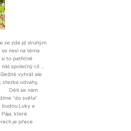
me se zde již druhým
k se nesl na téma
 si to patřičně
náš společný cíl ...
důležité vyhrát ale
y, stezka odvahy,
k. ❤ Děti se nám
díme "do světa"
t budou Luky a
 Pája, které
orech je přece