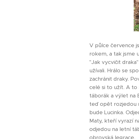
V půlce července js
rokem, a tak jsme u
"Jak vycvičit draka"
užívali. Hrálo se sp
zachránit draky. Pov
celé si to užít. A t
táborák a výlet na 
teď opět rozjedou 
bude Lucinka. Odje
Maty, kteří vyrazí 
odjedou na letní tá
obrovská legrace.