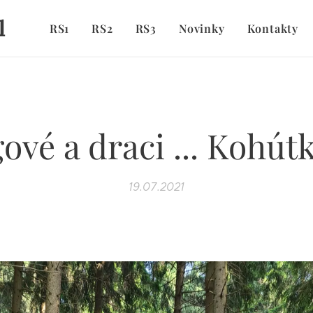
l
RS1
RS2
RS3
Novinky
Kontakty
ové a draci ... Kohút
19.07.2021