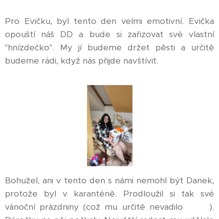
Pro Evičku, byl tento den velmi emotivní. Evička
opouští náš DD a bude si zařizovat své vlastní
"hnízdečko". My jí budeme držet pěsti a určitě
budeme rádi, když nás přijde navštívit. ❣
Bohužel, ani v tento den s námi nemohl být Danek,
protože byl v karanténě. Prodloužil si tak své
vánoční prázdniny (což mu určitě nevadilo🤫😆).