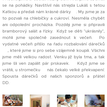
se na pohádky. Navštívil nás strejda Lukáš s tetou
Katkou a předali nám krásné dárky🎁. My jsme je za
to pozvali na chlebíčky a cukroví. Nesměla chybět
ani odpolední procházka. Později jsme si připravili
bramborový salát a řízky. Když se děti "ukrásnily",
mohli jsme společně zasednout k večeři. Po
vydatné večeři přišlo na řadu rozbalování dárečků
🎁, které jsme si pro sebe vzájemně koupili. Všichni
jsme měli velkou radost. Venku již byla tma, a tak
jsme šli ven zapálit pár prskavek. 🎇Když jsme se
vrátili, u stromečku 🎄nás čekalo velké překvapení:
Spousta dárečků od našich sponzorů a přátel
DD. 🎁🎁🎁🎁🎁