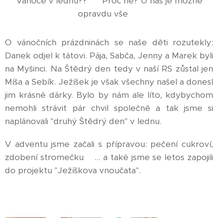
Vánoce v lednu?? 🤔 Proč ne? U nás je možné
opravdu vše 😆
O vánočních prázdninách se naše děti rozutekly:
Danek odjel k tátovi. Pája, Sabča, Jenny a Marek byli
na Myšinci. Na Štědrý den tedy v naší RS zůstal jen
Míša a Sebík. Ježíšek je však všechny našel a donesl
jim krásné dárky. Bylo by nám ale líto, kdybychom
nemohli strávit pár chvil společně a tak jsme si
naplánovali "druhý Štědrý den" v lednu.
V adventu jsme začali s přípravou: pečení cukroví,
zdobení stromečku🎄... a také jsme se letos zapojili
do projektu "Ježíškova vnoučata".