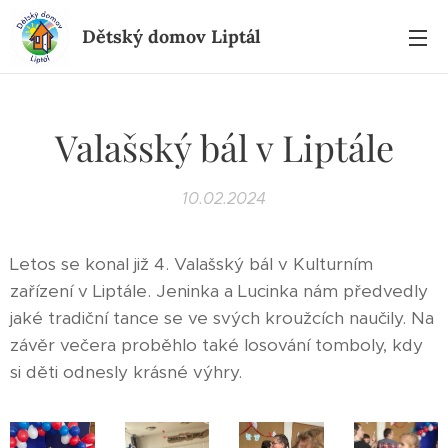
Dětský domov Liptál
Valašský bál v Liptále
10.02.2024
Letos se konal již 4. Valašský bál v Kulturním
zařízení v Liptále. Jeninka a Lucinka nám předvedly
jaké tradiční tance se ve svých kroužcích naučily. Na
závěr večera proběhlo také losování tomboly, kdy
si děti odnesly krásné výhry. 🎁✨👠