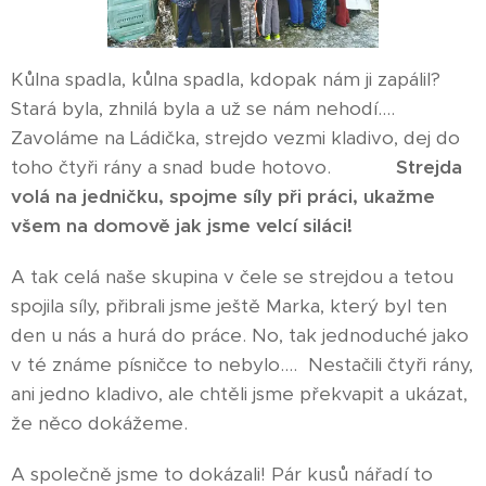
Kůlna spadla, kůlna spadla, kdopak nám ji zapálil?
Stará byla, zhnilá byla a už se nám nehodí....
Zavoláme na Ládička, strejdo vezmi kladivo, dej do
toho čtyři rány a snad bude hotovo.
Strejda
volá na jedničku, spojme síly při práci, ukažme
všem na domově jak jsme velcí siláci!
A tak celá naše skupina v čele se strejdou a tetou
spojila síly, přibrali jsme ještě Marka, který byl ten
den u nás a hurá do práce. No, tak jednoduché jako
v té známe písničce to nebylo.... Nestačili čtyři rány,
ani jedno kladivo, ale chtěli jsme překvapit a ukázat,
že něco dokážeme.
A společně jsme to dokázali! Pár kusů nářadí to