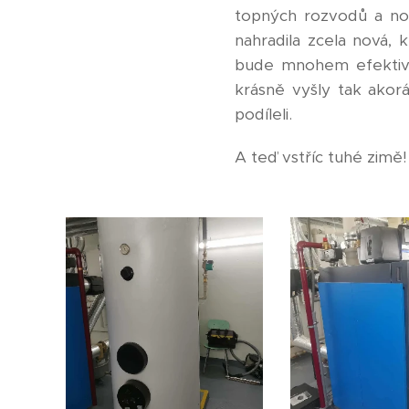
topných rozvodů a nov
nahradila zcela nová, 
bude mnohem efektivně
krásně vyšly tak ako
podíleli.
A teď vstříc tuhé zimě