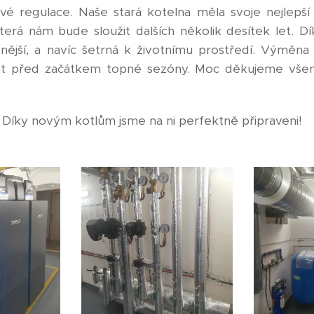
é regulace. Naše stará kotelna měla svoje nejlepší l
která nám bude sloužit dalších několik desítek let. D
jší, a navíc šetrná k životnímu prostředí. Výměna
rát před začátkem topné sezóny. Moc děkujeme všem,
! Díky novým kotlům jsme na ni perfektně připraveni!