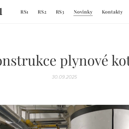
l
RS1
RS2
RS3
Novinky
Kontakty
nstrukce plynové ko
30.09.2025