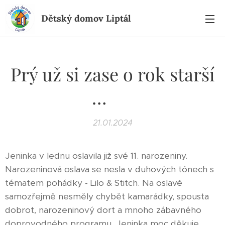
Dětský domov Liptál
Prý už si zase o rok starší
… ♥
21.01.2024
Jeninka v lednu oslavila již své 11. narozeniny.
Narozeninová oslava se nesla v duhových tónech s
tématem pohádky - Lilo & Stitch. Na oslavě
samozřejmě nesměly chybět kamarádky, spousta
dobrot, narozeninový dort a mnoho zábavného
doprovodného programu. Jeninka moc děkuje