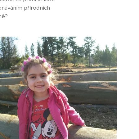
konáváním přírodních
ně?