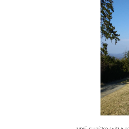
Jupííí, sluníčko svítí 