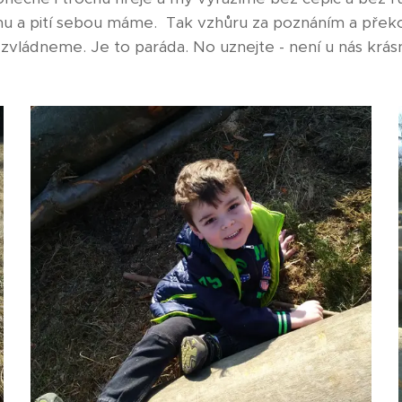
ačinu a pití sebou máme. Tak vzhůru za poznáním a pře
zvládneme. Je to paráda. No uznejte - není u nás krás