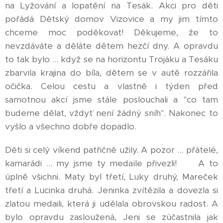
na Lyžování a lopatění na Tesák. Akci pro děti
pořádá Dětský domov Vizovice a my jim tímto
chceme moc poděkovat! Děkujeme, že to
nevzdáváte a děláte dětem hezčí dny. A opravdu
to tak bylo ... když se na horizontu Trojáku a Tesáku
zbarvila krajina do bíla, dětem se v autě rozzářila
očička. Celou cestu a vlastně i týden před
samotnou akcí jsme stále poslouchali a "co tam
budeme dělat, vždyť není žádný sníh". Nakonec to
vyšlo a všechno dobře dopadlo.
Děti si celý víkend patřičně užily. A pozor ... přátelé,
kamarádi ... my jsme ty medaile přivezli! 😂 A to
úplně všichni. Maty byl třetí, Luky druhý, Mareček
třetí a Lucinka druhá. Jeninka zvítězila a dovezla si
zlatou medaili, která ji udělala obrovskou radost. A
bylo opravdu zasloužená, Jeni se zúčastnila jak