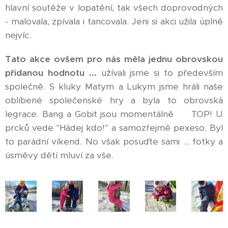
hlavní soutěže v lopatění, tak všech doprovodných
- malovala, zpívala i tancovala. Jeni si akci užila úplně
nejvíc. ❤
Tato akce ovšem pro nás měla jednu obrovskou
přidanou hodnotu ...
užívali jsme si to především
společně. S kluky Matym a Lukym jsme hráli naše
oblíbené společenské hry a byla to obrovská
legrace. Bang a Gobit jsou momentálně 👍 TOP! U
prcků vede "Hádej kdo!" a samozřejmě pexeso. Byl
to parádní víkend. No však posuďte sami ... fotky a
úsměvy dětí mluví za vše.