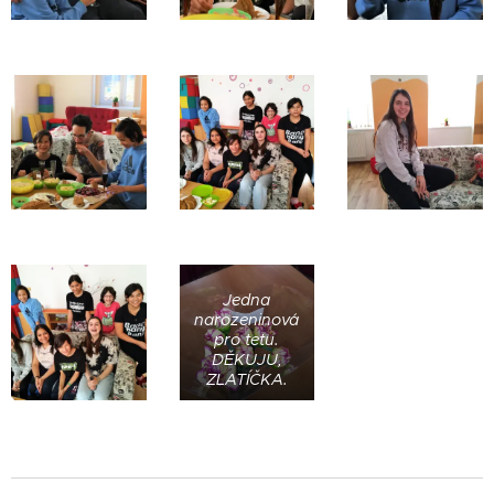
Jedna
narozeninová
pro tetu.
DĚKUJU,
ZLATÍČKA.