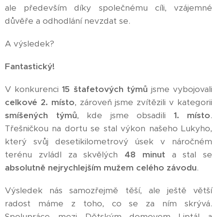
ale především díky společnému cíli, vzájemné
důvěře a odhodlání nevzdat se.
A výsledek?
Fantastický!
V konkurenci
15 štafetových týmů
jsme vybojovali
celkové 2. místo
, zároveň jsme zvítězili v kategorii
smíšených týmů
, kde jsme obsadili
1. místo
.
Třešničkou na dortu se stal výkon našeho Lukyho,
který svůj desetikilometrový úsek v náročném
terénu zvládl za skvělých
48 minut
a stal se
absolutně nejrychlejším mužem celého závodu
.
Výsledek nás samozřejmě těší, ale ještě větší
radost máme z toho, co se za ním skrývá.
Spolupráce mezi Dětským domovem Liptál a