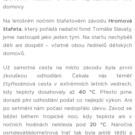
domovy.
Na letošním nočním štafetovém závodu
Hromová
štafeta
, který pořádá nadační fond Tomáše Slavaty,
jsme nastoupili jako jeden tým. Na startu nechyběli
děti ani dospělí – včetně obou ředitelů dětských
domovů.
Už samotná cesta na místo závodu byla první
zkouškou odhodlání. Čekala nás téměř
čtyřhodinová cesta v extrémních letních vedrech,
kdy teploty dosahovaly až
40 °C
. Přesto jsme
dorazili plní odhodlání podat co nejlepší výkon. Ani
po setmění nám počasí nedopřálo úlevu. Závod se
běžel během tropické noci, kdy teplota ani v
nočních hodinách neklesla pod
20 °C
. Náročná
osmdesátikilometrová trať tak byla ještě těžší a