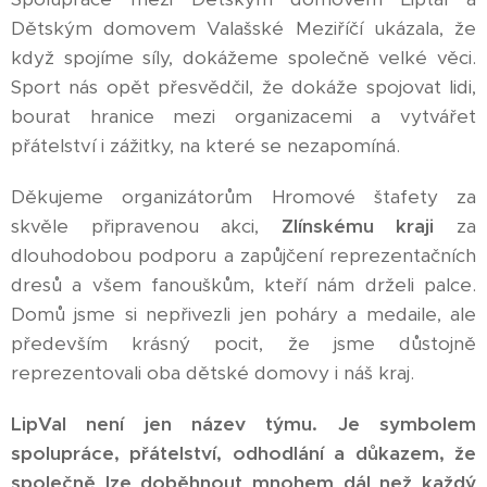
Dětským domovem Valašské Meziříčí ukázala, že
když spojíme síly, dokážeme společně velké věci.
Sport nás opět přesvědčil, že dokáže spojovat lidi,
bourat hranice mezi organizacemi a vytvářet
přátelství i zážitky, na které se nezapomíná.
Děkujeme organizátorům Hromové štafety za
skvěle připravenou akci,
Zlínskému kraji
za
dlouhodobou podporu a zapůjčení reprezentačních
dresů a všem fanouškům, kteří nám drželi palce.
Domů jsme si nepřivezli jen poháry a medaile, ale
především krásný pocit, že jsme důstojně
reprezentovali oba dětské domovy i náš kraj.
LipVal není jen název týmu. Je symbolem
spolupráce, přátelství, odhodlání a důkazem, že
společně lze doběhnout mnohem dál než každý