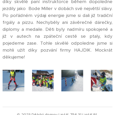
díky skvělé paní instruktorce během dopoledne
jezdily jako Bode Miller v dobách své největší slávy.
Po pořádném výdaji energie jsme si dali již tradiční
frgály a pizzu. Nechyběly ani závěrečné dárečky,
diplomy a medaile. Děti byly nadmíru spokojené a
již v autech na zpáteční cestě se ptaly, kdy
pojedeme zase. Tohle skvělé odpoledne jsme si
mohli užít díky pozvání firmy HAJDIK. Mockrát
děkujeme!
© 2023 Dětský domov Liptál, 756 31 Liptál 91