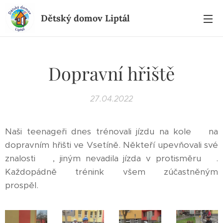
Dětský domov Liptál
Dopravní hřiště
27.04.2022
Naši teenageři dnes trénovali jízdu na kole 🚴na
dopravním hřišti ve Vsetíně. Někteří upevňovali své
znalosti 🚴, jiným nevadila jízda v protisměru🙈.
Každopádně trénink všem zúčastněným
prospěl. 💪👍