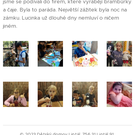
jsme se podívali do firem, které vyrábějí brambůrky
a čaje. Byla to paráda. Největší zážitek byla noc na
zámku. Lucinka už dlouhé dny nemluví o ničem
jiném. ❤
© 2023 Dětský domov Liptál, 756 31 Liptál 91